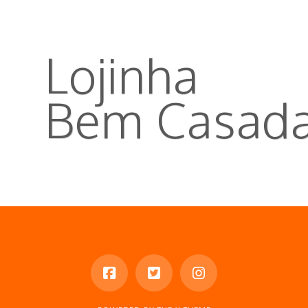
Lojinha
Bem Casad
Os tão esperados livros Gi e Kim,
marcador de texto, tirimã de geladeira,
combos e pacotes especias.
CONHEÇA