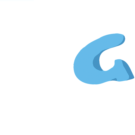
Gi
&
Kim