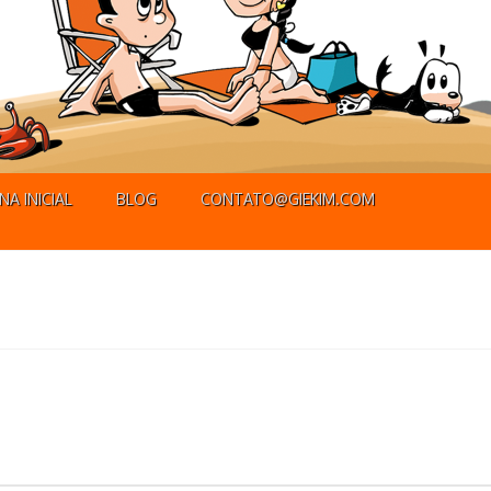
NA INICIAL
BLOG
CONTATO@GIEKIM.COM
né! Putz!!