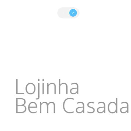
1
2
Lojinha
Bem Casad
Os tão esperados livros Gi e Kim,