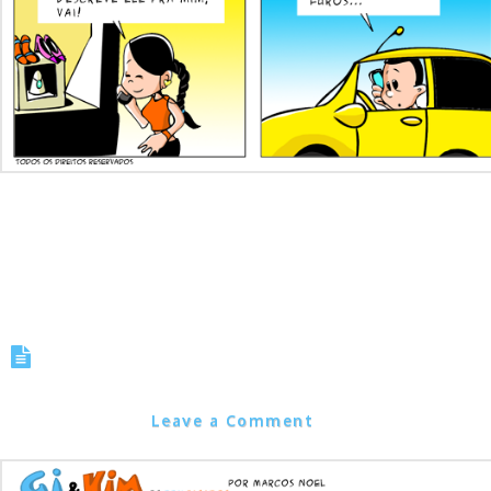
Tirinha 0169 – Sem choro nem
vela
Marcos Noel
Leave a Comment