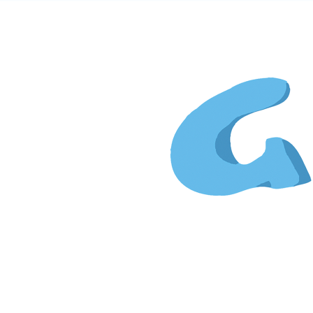
Gi
&
Kim