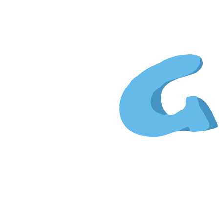
Gi
&
Kim