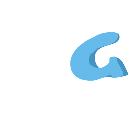
Gi
&
Kim