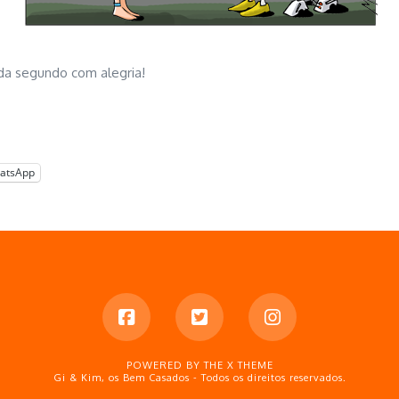
ada segundo com alegria!
atsApp
POWERED BY THE
X THEME
Gi & Kim, os Bem Casados - Todos os direitos reservados.