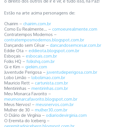
o direito dos outros de ir e vir, e tudo isso, na Paz!
Estão na arte acima personagens de:
Chairim –
chairim.com.br
Como Eu Realmente… –
comoeurealmente.com
Contratempos Modernos –
contratemposmodernos.blogspot.com.br
Dançando sem César –
dancandosemcesar.com.br
Eddie Ota –
eddieota.blogspot.com.br
Esboçais –
esbocais.com.br
Folks HQ –
folkshq.com.br
Gi e Kim –
giekim.com
Juventude Perigosa –
juventudeperigosa.com.br
Lobo Limão –
lobolimao.com.br
Mauricio Rett –
cartunista.com.br
Mentirinhas –
mentirinhas.com.br
Meu Monarca Favorito –
meumonarcafavorito.blogspot.com.br
Meus Nervos! –
meusnervos.com.br
Mulher de 30 –
mulher30.com.br
O Diário de Virgínia –
odiariodevirginia.com
O Eremita do Iceberg –
oeremitadoiceberg.blogspot.com.br