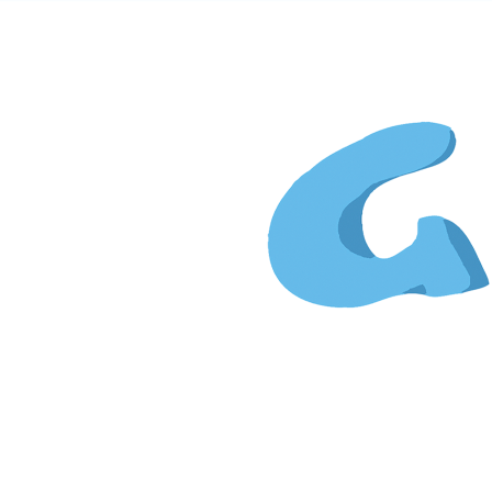
Gi
&
Kim