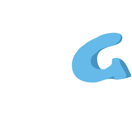
Gi
&
Kim