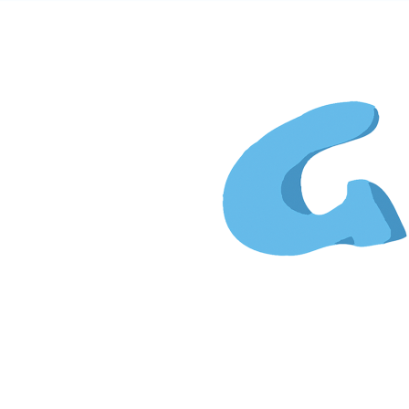
Gi
&
Kim