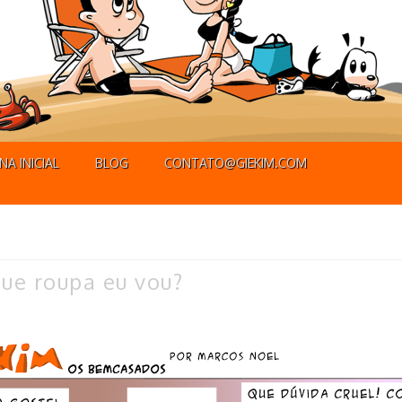
NA INICIAL
BLOG
CONTATO@GIEKIM.COM
ue roupa eu vou?