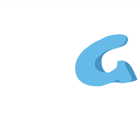
Gi
&
Kim