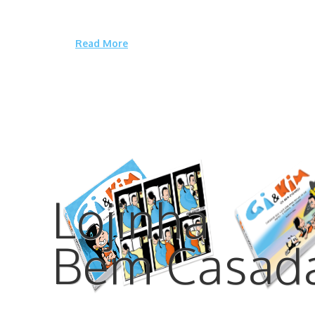
Pagseguro da UOL, a lojinha traz o novo livro de tirinhas Gi & Kim – 
Cotidiano dos Apaixonados em Tirinhas – sucesso no Catarse no fina
de 2015, além …
Read More
Lojinha
Bem Casad