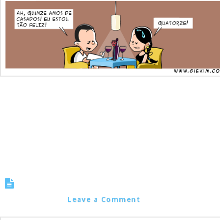
Dia 28 de setembro, um dia especial! O dia que dissemos sim para o
amor! Um sim para toda a vida! Te amo, Gi!
O dia do Amor
Marcos Noel
Leave a Comment