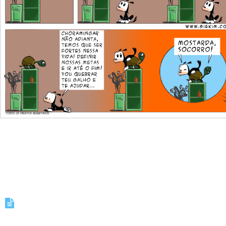
Antes do Casório: Comemorando
o noivado!