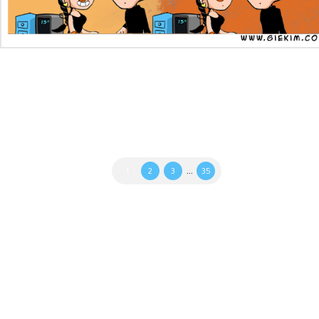
– Comemorando o dia internacional da Mulher! #oDiadamulher deve
ser todo dia!
1
2
3
...
35