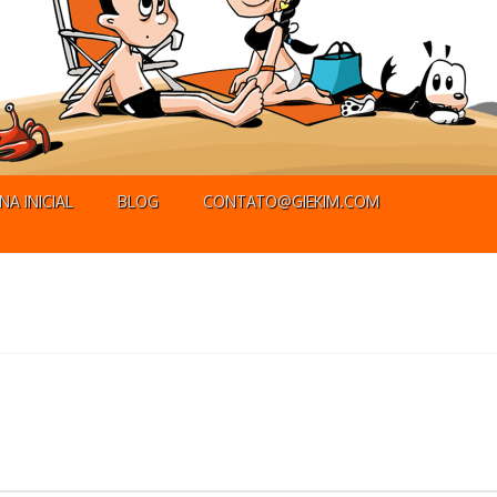
NA INICIAL
BLOG
CONTATO@GIEKIM.COM
 mimimi!