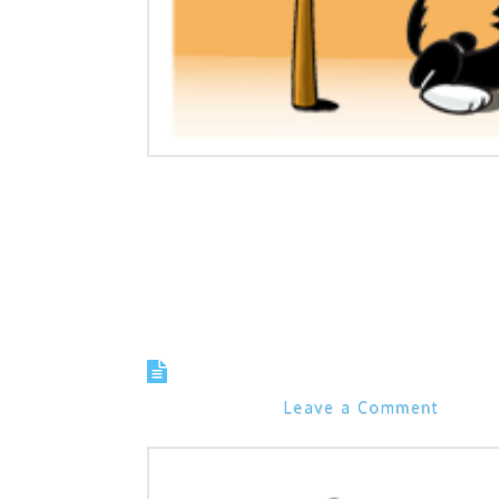
– Bonifácio, o Sr. quer deixar de mimimi? Afinal
Tirinha 0572 – O que ac
Marcos Noel
Leave a Comment