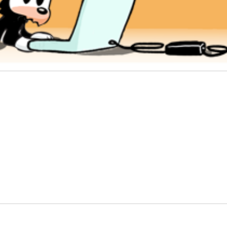
, na atual conjuntura econômica…
onteceu com a Azeitona?