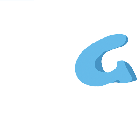
Gi
&
Kim