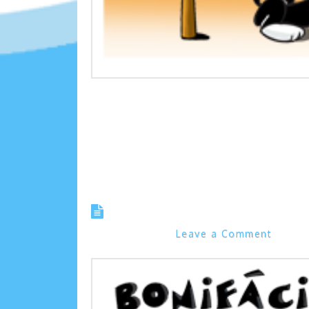
Meu Deus, o que está acontecendo com a Azeit
Tirinha 0549 – Não tem c
Marcos Noel
Leave a Comment