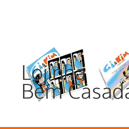
Lojinha
Bem Casad
Os tão esperados livros Gi e Kim,
marcador de texto, tirimã de geladeira,
combos e pacotes especias.